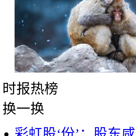
时报
热榜
换一换
彩虹股‘份’：股东咸