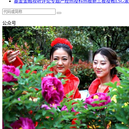
基金
金融
视听
评论
专题
产经
创投
科创板
新三板
投教
ESG
滚
公众号