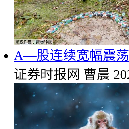
A—股连续宽幅震荡
证券时报网
曹晨
20