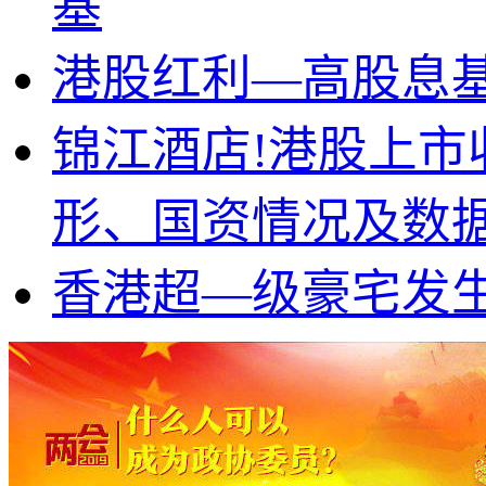
基
港股红利—高股息
锦江酒店!港股上市
形、国资情况及数
香港超—级豪宅发