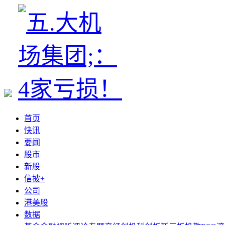
首页
快讯
要闻
股市
新股
信披+
公司
港美股
数据