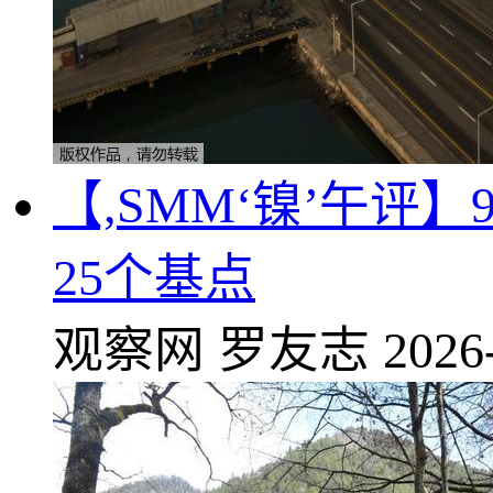
【,SMM‘镍’午评
25个基点
观察网
罗友志
2026