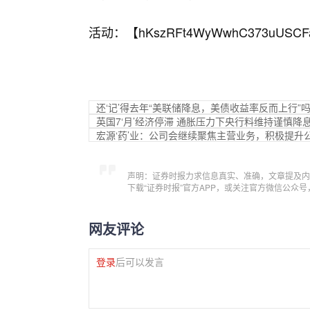
活动：【
hKszRFt4WyWwhC373uUSCF
还‘记’得去年“美联储降息，美债收益率反而上行
英国7‘月’经济停滞 通胀压力下央行料维持谨慎降
宏源‘药’业：公司会继续聚焦主营业务，积极提升
声明：证券时报力求信息真实、准确，文章提及内
下载“证券时报”官方APP，或关注官方微信公众
网友评论
登录
后可以发言