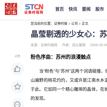
首页
快讯
要闻
股市
您当前的位置：
证券时报
>
公司
>
正文
晶莹剔透的少女心：苏
来源：证券时报网
作者：闾丘露薇
2026-02-0
粉色序曲：苏州的浪漫触点
点赞
当“粉色”与“苏州”这两个词语碰
山遍野的桃花灼灼，又或许是江南水乡
于此。它如同一个精心雕琢的晶体，在
的发现。